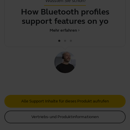
Wussten Sie schon?
How Bluetooth profiles
support features on your
d
Jabr
Mehr erfahren
chevron_right
Alle Support Inhalte für dieses Produkt aufrufen
Vertriebs- und Produktinformationen