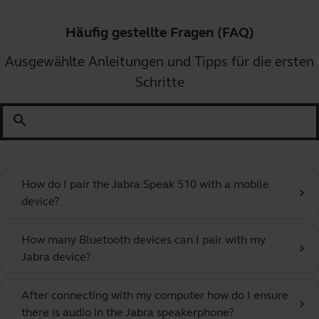
Häufig gestellte Fragen (FAQ)
Ausgewählte Anleitungen und Tipps für die ersten
Schritte
search
How do I pair the Jabra Speak 510 with a mobile
chevron_right
device?
How many Bluetooth devices can I pair with my
chevron_right
Jabra device?
After connecting with my computer how do I ensure
chevron_right
there is audio in the Jabra speakerphone?