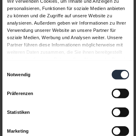
Wir verwenden Cookies, um Inhalte und Anzeigen zu
expand_more
Tschechisch
personalisieren, Funktionen für soziale Medien anbieten
zu können und die Zugriffe auf unsere Website zu
Herunterladen
analysieren. Außerdem geben wir Informationen zu Ihrer
3.03 MB - pdf
Verwendung unserer Website an unsere Partner für
soziale Medien, Werbung und Analysen weiter. Unsere
Partner führen diese Informationen möglicherweise mit
Kurzanleitung
weiteren Daten zusammen, die Sie ihnen bereitgestellt
expand_more
Europa, Naher Osten und Afrika (mehrsprachig)
haben oder die sie im Rahmen Ihrer Nutzung der Dienste
gesammelt haben.
Einwilligungsauswahl
Herunterladen
Notwendig
11.67 MB - pdf
Präferenzen
Alle Dokumente für das Produkt aufrufen
Statistiken
Videos
Marketing