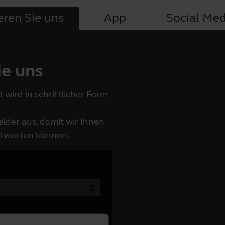
eren Sie uns
App
Social Med
ie uns
 wird in schriftlicher Form
elder aus, damit wir Ihnen
ntworten können.