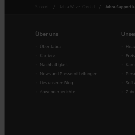
Support
Jabra Wave - Corded
Jabra-Support k
Über uns
Unse
Über Jabra
Head
Karriere
Frei
Nachhaltigkeit
Kame
News und Pressemitteilungen
Pers
Lies unseren Blog
Soft
Anwenderberichte
Zube