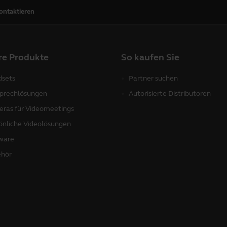
ontaktieren
re Produkte
So kaufen Sie
sets
Partner suchen
sprechlösungen
Autorisierte Distributoren
ras für Videomeetings
önliche Videolösungen
ware
hör