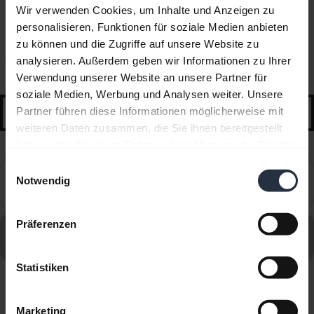
Wir verwenden Cookies, um Inhalte und Anzeigen zu
Häufig gestellte Fragen (FAQ)
personalisieren, Funktionen für soziale Medien anbieten
zu können und die Zugriffe auf unsere Website zu
Ausgewählte Anleitungen und Tipps für die ersten
analysieren. Außerdem geben wir Informationen zu Ihrer
Schritte
Verwendung unserer Website an unsere Partner für
soziale Medien, Werbung und Analysen weiter. Unsere
search
Partner führen diese Informationen möglicherweise mit
weiteren Daten zusammen, die Sie ihnen bereitgestellt
haben oder die sie im Rahmen Ihrer Nutzung der Dienste
gesammelt haben.
Einwilligungsauswahl
Can I use the supplied USB charging cable as an
Notwendig
chevron_right
audio cable?
Präferenzen
Alle häufig gestellten Fragen (FAQs) für Jabra Active
aufrufen
Statistiken
Angezeigt werden 1 von 1
Marketing