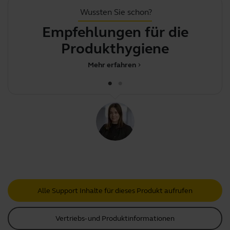
Wussten Sie schon?
Empfehlungen für die
D
Produkthygiene
Mehr erfahren
chevron_right
Alle Support Inhalte für dieses Produkt aufrufen
Vertriebs- und Produktinformationen