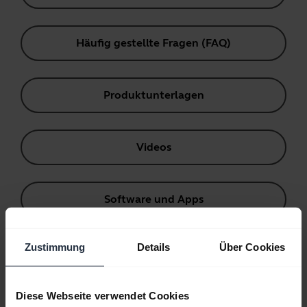
Häufig gestellte Fragen (FAQ)
Produktunterlagen
Videos
Software und Apps
Zustimmung
Details
Über Cookies
Kompatibilitätsleitfaden
Diese Webseite verwendet Cookies