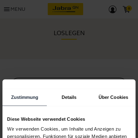
menu
MENU
LOSLEGEN
Alle unterstützenden Inhalte
Zustimmung
Details
Über Cookies
Ressourcen für die ersten Schritte
Diese Webseite verwendet Cookies
Wir verwenden Cookies, um Inhalte und Anzeigen zu
Anleitung zum Bluetooth-Pairing
personalisieren, Funktionen für soziale Medien anbieten