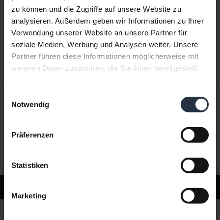
zu können und die Zugriffe auf unsere Website zu
analysieren. Außerdem geben wir Informationen zu Ihrer
Häufig gestellte Fragen (FAQ)
Verwendung unserer Website an unsere Partner für
soziale Medien, Werbung und Analysen weiter. Unsere
Partner führen diese Informationen möglicherweise mit
Produktunterlagen
weiteren Daten zusammen, die Sie ihnen bereitgestellt
haben oder die sie im Rahmen Ihrer Nutzung der Dienste
gesammelt haben.
Einwilligungsauswahl
Videos
Notwendig
Präferenzen
Software und Apps
Statistiken
Support
Marketing