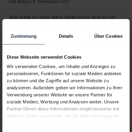
mit Avaya IX Workplace ein?
Wie richte ich mein Jabra Gerät so ein, dass es mit
dem Cisco IP Communicator für Windows
chevron_right
funktioniert?
Zustimmung
Details
Über Cookies
Wie richte ich mein Jabra-Gerät für die Verwendung
chevron_right
mit 3CX Phone ein?
Diese Webseite verwendet Cookies
Wir verwenden Cookies, um Inhalte und Anzeigen zu
Wie richte ich mein Jabra-Gerät für die Verwendung
personalisieren, Funktionen für soziale Medien anbieten
chevron_right
mit 8x8 Virtual Office Desktop ein?
zu können und die Zugriffe auf unsere Website zu
analysieren. Außerdem geben wir Informationen zu Ihrer
Wie richte ich mein Jabra-Gerät für die Verwendung
Verwendung unserer Website an unsere Partner für
chevron_right
mit Amazon Connect ein?
soziale Medien, Werbung und Analysen weiter. Unsere
Partner führen diese Informationen möglicherweise mit
weiteren Daten zusammen, die Sie ihnen bereitgestellt
Wie richte ich mein Jabra-Gerät für die Verwendung
chevron_right
haben oder die sie im Rahmen Ihrer Nutzung der Dienste
mit Avaya Agent for Desktop ein?
gesammelt haben.
Einwilligungsauswahl