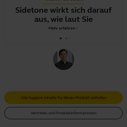
Sidetone wirkt sich darauf
J
aus, wie laut Sie Ihre
Mehr erfahren
chevron_right
Alle Support Inhalte für dieses Produkt aufrufen
Vertriebs- und Produktinformationen