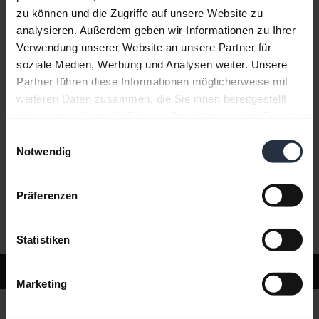
zu können und die Zugriffe auf unsere Website zu
analysieren. Außerdem geben wir Informationen zu Ihrer
Häufig gestellte Fragen (FAQ)
Verwendung unserer Website an unsere Partner für
soziale Medien, Werbung und Analysen weiter. Unsere
Partner führen diese Informationen möglicherweise mit
Produktunterlagen
weiteren Daten zusammen, die Sie ihnen bereitgestellt
haben oder die sie im Rahmen Ihrer Nutzung der Dienste
gesammelt haben.
Einwilligungsauswahl
Videos
Notwendig
Präferenzen
Software und Apps
Statistiken
Support
Marketing