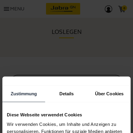
menu
MENU
LOSLEGEN
Alle unterstützenden Inhalte
Zustimmung
Details
Über Cookies
Ressourcen für die ersten Schritte
Diese Webseite verwendet Cookies
Wir verwenden Cookies, um Inhalte und Anzeigen zu
Anleitung zum Bluetooth-Pairing
personalisieren, Funktionen für soziale Medien anbieten