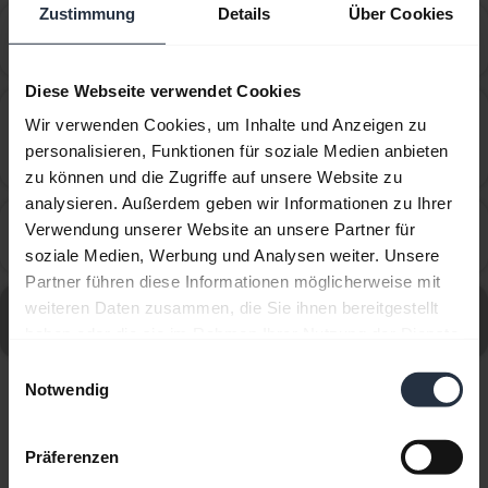
Zustimmung
Details
Über Cookies
Wie richte ich mein Jabra Gerät für die Verwendung
chevron_right
mit Avaya IX Workplace ein?
Diese Webseite verwendet Cookies
Wie richte ich mein Jabra Gerät so ein, dass es mit
Wir verwenden Cookies, um Inhalte und Anzeigen zu
dem Cisco IP Communicator für Windows
chevron_right
personalisieren, Funktionen für soziale Medien anbieten
funktioniert?
zu können und die Zugriffe auf unsere Website zu
analysieren. Außerdem geben wir Informationen zu Ihrer
Wie richte ich mein Jabra-Gerät für die Verwendung
Verwendung unserer Website an unsere Partner für
chevron_right
mit 3CX Phone ein?
soziale Medien, Werbung und Analysen weiter. Unsere
Partner führen diese Informationen möglicherweise mit
Alle häufig gestellten Fragen (FAQs) für Jabra UC Voice
weiteren Daten zusammen, die Sie ihnen bereitgestellt
550 MS Duo aufrufen
haben oder die sie im Rahmen Ihrer Nutzung der Dienste
gesammelt haben.
Einwilligungsauswahl
Notwendig
Angezeigt werden 10 von 10
Präferenzen