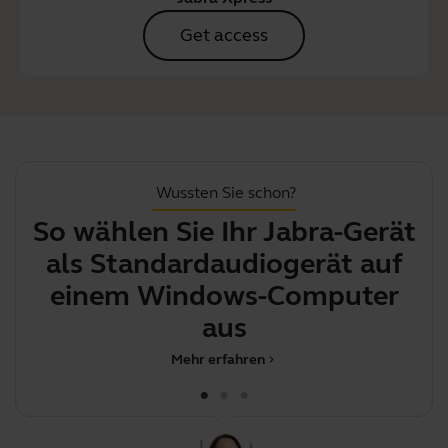
Get access
Wussten Sie schon?
So wählen Sie Ihr Jabra-Gerät
So
als Standardaudiogerät auf
a
einem Windows-Computer
aus
Mehr erfahren
chevron_right