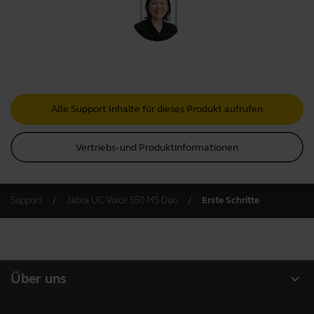
Alle Support Inhalte für dieses Produkt aufrufen
Vertriebs- und Produktinformationen
Support
Jabra UC Voice 550 MS Duo
Erste Schritte
expand_more
Über uns
Über Jabra