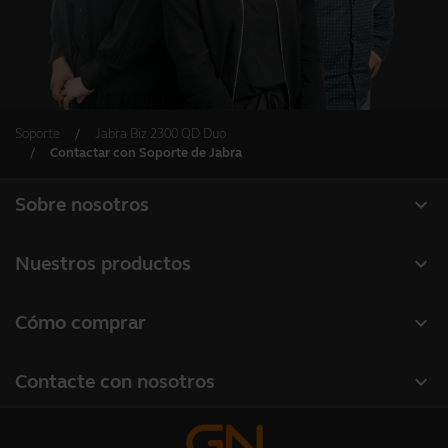
Soporte
Jabra Biz 2300 QD Duo
Contactar con Soporte de Jabra
expand_more
Sobre nosotros
Acerca de Jabra
expand_more
Nuestros productos
Carreras profesionales
Auriculares
expand_more
Cómo comprar
Sostenibilidad
Altavoces manos libres
Localizador de socios
Noticias y notas de prensa
expand_more
Contacte con nosotros
Cámaras de conferencia
Localizador de distribuidores(mayoristas gama profesional)
Lea nuestro blog
Contactar con ventas
Cámaras personales