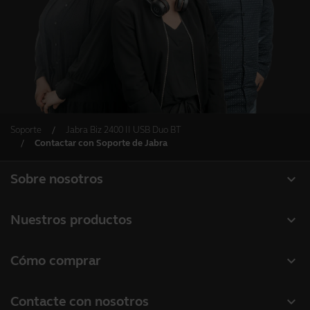
Soporte
Jabra Biz 2400 II USB Duo BT
Contactar con Soporte de Jabra
expand_more
Sobre nosotros
Acerca de Jabra
expand_more
Nuestros productos
Carreras profesionales
Auriculares
expand_more
Cómo comprar
Sostenibilidad
Altavoces manos libres
Localizador de socios
Noticias y notas de prensa
expand_more
Contacte con nosotros
Cámaras de conferencia