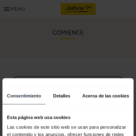
menu
MENU
COMIENCE
Todo el contenido de soporte
Consentimiento
Detalles
Acerca de las cookies
Recursos para comenzar
Esta página web usa cookies
Las cookies de este sitio web se usan para personalizar
Guía de sincronización Bluetooth
el contenido y los anuncios, ofrecer funciones de redes