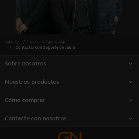
Soporte
Jabra CC Agent App
Contactar con Soporte de Jabra
expand_more
Sobre nosotros
Acerca de Jabra
expand_more
Nuestros productos
Carreras profesionales
Auriculares
expand_more
Cómo comprar
Sostenibilidad
Altavoces manos libres
Localizador de socios
Noticias y notas de prensa
expand_more
Contacte con nosotros
Cámaras de conferencia
Localizador de distribuidores(mayoristas gama profesional)
Lea nuestro blog
Contactar con ventas
Cámaras personales