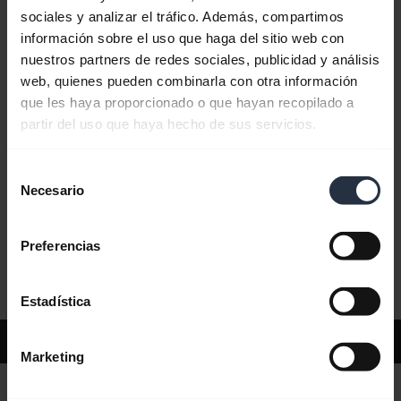
sociales y analizar el tráfico. Además, compartimos
información sobre el uso que haga del sitio web con
Preguntas más frecuentes
nuestros partners de redes sociales, publicidad y análisis
web, quienes pueden combinarla con otra información
que les haya proporcionado o que hayan recopilado a
Documentos de producto
partir del uso que haya hecho de sus servicios.
Selección
Videos
Necesario
de
consentimiento
Preferencias
Software y aplicaciones
Estadística
Soporte
Marketing