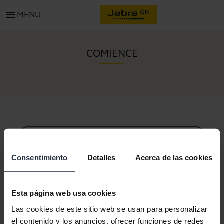
menu
MENU
COMIENCE
Todo el contenido de soporte
Consentimiento
Detalles
Acerca de las cookies
Recursos para comenzar
Esta página web usa cookies
Las cookies de este sitio web se usan para personalizar
Guía de sincronización Bluetooth
el contenido y los anuncios, ofrecer funciones de redes