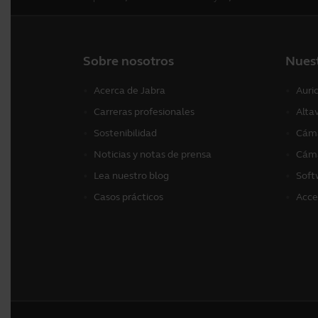
Sobre nosotros
Nues
Acerca de Jabra
Auri
Carreras profesionales
Alta
Sostenibilidad
Cáma
Noticias y notas de prensa
Cáma
Lea nuestro blog
Soft
Casos prácticos
Acce