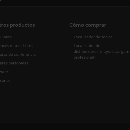
tros productos
Cómo comprar
culares
Localizador de socios
voces manos libres
Localizador de
distribuidores(mayoristas gam
ras de conferencia
profesional)
ras personales
ware
sorios