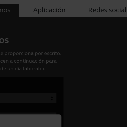
nos
Aplicación
Redes socia
os
se proporciona por escrito.
recen a continuación para
 de un día laborable.