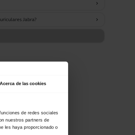
chevron_right
uriculares Jabra?
chevron_right
Acerca de las cookies
 funciones de redes sociales
con nuestros partners de
ue les haya proporcionado o