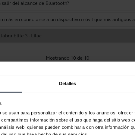
salir del alcance de Bluetooth?
n más en conectarse a un dispositivo móvil que mis antiguos a
abra Elite 3 - Lilac
Mostrando 10 de 10
Detalles
Documentos de producto
s
b se usan para personalizar el contenido y los anuncios, ofrecer
Guía de inicio rápido
s, compartimos información sobre el uso que haga del sitio web 
 análisis web, quienes pueden combinarla con otra información q
Multilingüe
r del uso que haya hecho de sus servicios.