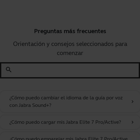
Preguntas más frecuentes
Orientación y consejos seleccionados para
comenzar
search
¿Cómo puedo cambiar el idioma de la guía por voz
chevron_right
con Jabra Sound+?
¿Cómo puedo cargar mis Jabra Elite 7 Pro/Active?
chevron_right
¿Cómo puedo emparejar mis Jabra Elite 7 Pro/Active