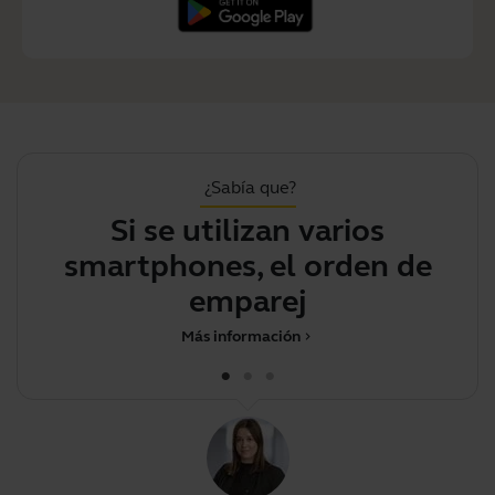
¿Sabía que?
Si se utilizan varios
smartphones, el orden de
p
emparejamiento d
Más información
chevron_right