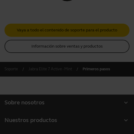
Vaya a todo el contenido de soporte para el producto
Información sobre ventas y productos
Soporte
Jabra Elite 7 Active - Mint
Primeros pasos
expand_more
Sobre nosotros
Acerca de Jabra
expand_more
Nuestros productos
Carreras profesionales
Auriculares