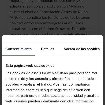
mejor ajuste y comodidad de uso con MyFit,
adapte el sonido a su audición con MySound,
ajuste el nivel de Cancelación Activa de Ruido
(ANC), personalice las funciones de los botones
con MyControls y mantenga los auriculares
actualizados con el último firmware. Por último,
mostramos cómo cambiar los EarGels eligiendo
uno de los tres tamaños diferentes y cómo
ponerse los auriculares para garantizar una
Consentimiento
Detalles
Acerca de las cookies
comodidad y rendimiento óptimos. El vídeo está
en inglés.
Esta página web usa cookies
Las cookies de este sitio web se usan para personalizar
el contenido y los anuncios, ofrecer funciones de redes
sociales y analizar el tráfico. Además, compartimos
información sobre el uso que haga del sitio web con
nuestros partners de redes sociales, publicidad y análisis
web, quienes pueden combinarla con otra información