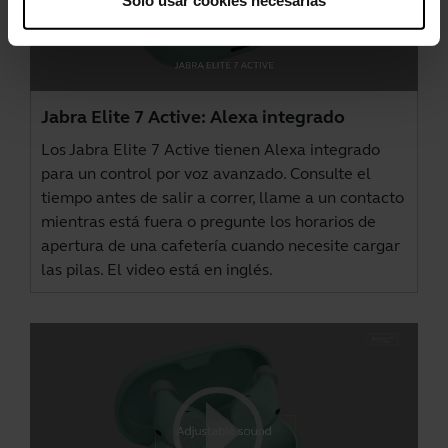
Jabra Elite 7 Active: Alexa integrado
Los Jabra Elite 7 Active tienen Alexa integrado
para un control por voz avanzado. Consulte el
tiempo antes de salir a correr, llame a un contacto
mientras está fuera o pregunte los horarios de
apertura de una cafetería cuando necesite cargar
las pilas. El video está en inglés.