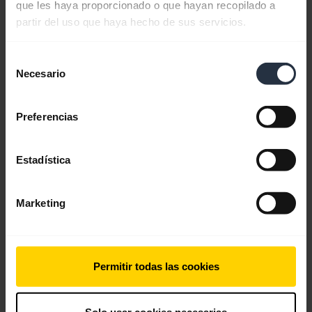
que les haya proporcionado o que hayan recopilado a
partir del uso que haya hecho de sus servicios.
Selección
Cómo emparejar y conectar sus Jabra Elite
Necesario
de
7 Active
consentimiento
Obtenga más información sobre cómo emparejar
Preferencias
sus Jabra Elite 7 Active con su smartphone,
dispositivo móvil o tableta. Recuerde descargar
Jabra Sound+
para personalizar los ajustes de
Estadística
MyFit, MySound, ANC, HearThrough y MyControls.
El vídeo está en inglés.
Marketing
Permitir todas las cookies
Solo usar cookies necesarias