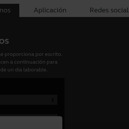
nos
Aplicación
Redes socia
os
se proporciona por escrito.
recen a continuación para
 de un día laborable.