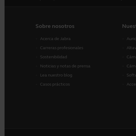
Sobre nosotros
Nues
Acerca de Jabra
Auri
Carreras profesionales
Alta
Sostenibilidad
Cáma
Noticias y notas de prensa
Cáma
Lea nuestro blog
Soft
Casos prácticos
Acce