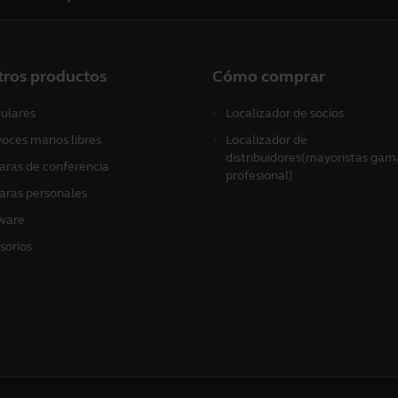
tros productos
Cómo comprar
culares
Localizador de socios
voces manos libres
Localizador de
distribuidores(mayoristas gam
ras de conferencia
profesional)
ras personales
ware
sorios