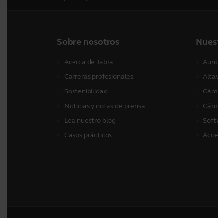
Sobre nosotros
Nues
Acerca de Jabra
Auri
Carreras profesionales
Alta
Sostenibilidad
Cáma
Noticias y notas de prensa
Cáma
Lea nuestro blog
Soft
Casos prácticos
Acce