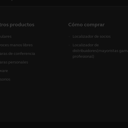
tros productos
Cómo comprar
culares
Localizador de socios
voces manos libres
Localizador de
distribuidores(mayoristas gam
ras de conferencia
profesional)
ras personales
ware
sorios