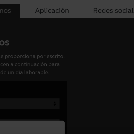
nos
Aplicación
Redes socia
os
se proporciona por escrito.
recen a continuación para
 de un día laborable.