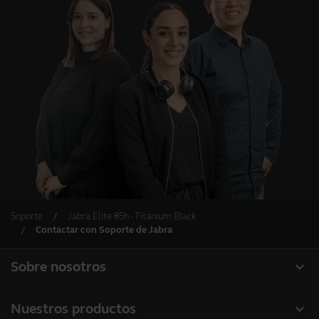
Soporte
Jabra Elite 85h - Titanium Black
Contactar con Soporte de Jabra
expand_more
Sobre nosotros
Acerca de Jabra
expand_more
Nuestros productos