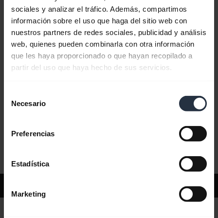
sociales y analizar el tráfico. Además, compartimos
información sobre el uso que haga del sitio web con
Preguntas más frecuentes
nuestros partners de redes sociales, publicidad y análisis
web, quienes pueden combinarla con otra información
que les haya proporcionado o que hayan recopilado a
Documentos de producto
partir del uso que haya hecho de sus servicios.
Selección
Videos
Necesario
de
consentimiento
Preferencias
Software y aplicaciones
Estadística
Soporte
Marketing