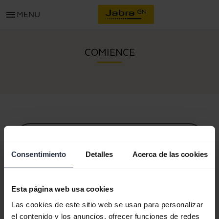
menu
MENU
COMIENCE
Todo el contenido de soporte
Consentimiento
Detalles
Acerca de las cookies
Recursos para comenzar
Esta página web usa cookies
Las cookies de este sitio web se usan para personalizar
Guía de sincronización Bluetooth
el contenido y los anuncios, ofrecer funciones de redes