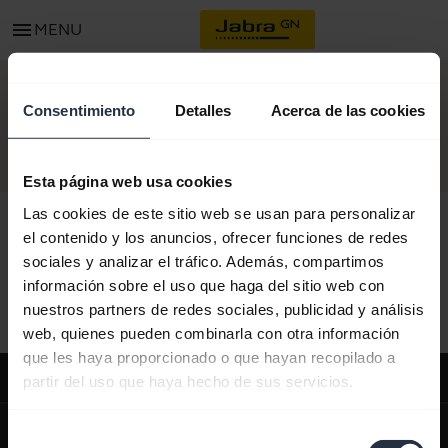
menu
MENU
CONTACTO
Consentimiento
Detalles
Acerca de las cookies
Esta página web usa cookies
Las cookies de este sitio web se usan para personalizar
el contenido y los anuncios, ofrecer funciones de redes
sociales y analizar el tráfico. Además, compartimos
Todo el contenido de soporte
información sobre el uso que haga del sitio web con
nuestros partners de redes sociales, publicidad y análisis
web, quienes pueden combinarla con otra información
que les haya proporcionado o que hayan recopilado a
Soporte
partir del uso que haya hecho de sus servicios.
expand_more
Sobre nosotros
Selección