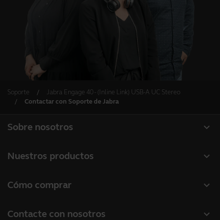
Soporte
Jabra Engage 40 - (Inline Link) USB-A UC Stereo
Contactar con Soporte de Jabra
expand_more
Sobre nosotros
Acerca de Jabra
expand_more
Nuestros productos
Carreras profesionales
Auriculares
expand_more
Cómo comprar
Sostenibilidad
Altavoces manos libres
Localizador de socios
Noticias y notas de prensa
expand_more
Contacte con nosotros
Cámaras de conferencia