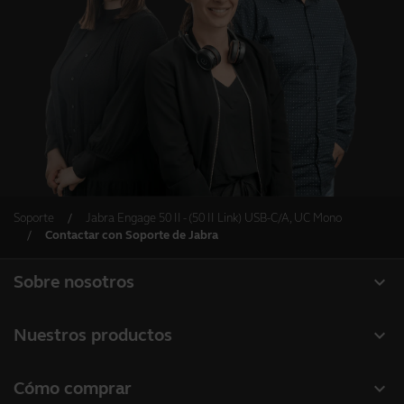
Soporte
Jabra Engage 50 II - (50 II Link) USB-C/A, UC Mono
Contactar con Soporte de Jabra
expand_more
Sobre nosotros
Acerca de Jabra
expand_more
Nuestros productos
Carreras profesionales
Auriculares
expand_more
Cómo comprar
Sostenibilidad