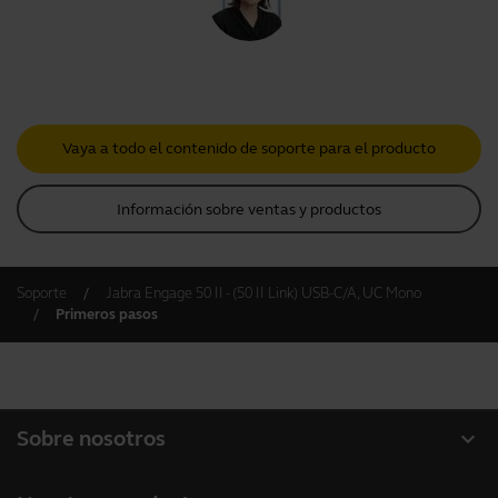
Vaya a todo el contenido de soporte para el producto
Información sobre ventas y productos
Soporte
Jabra Engage 50 II - (50 II Link) USB-C/A, UC Mono
Primeros pasos
expand_more
Sobre nosotros
Acerca de Jabra