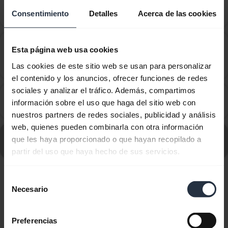
¿Cómo configuro mi dispositivo Jabra para que
chevron_right
Consentimiento
Detalles
Acerca de las cookies
funcione con IBM Sametime para Windows?
¿Cómo configuro mi dispositivo Jabra para que
Esta página web usa cookies
funcione con la aplicación Virtual Office Desktop
chevron_right
Las cookies de este sitio web se usan para personalizar
de 8x8?
el contenido y los anuncios, ofrecer funciones de redes
sociales y analizar el tráfico. Además, compartimos
¿Cómo configuro mi dispositivo Jabra para que
chevron_right
información sobre el uso que haga del sitio web con
funcione con la plataforma Circuit de Unify?
nuestros partners de redes sociales, publicidad y análisis
web, quienes pueden combinarla con otra información
Vaya a todas las preguntas frecuentes para Jabra
que les haya proporcionado o que hayan recopilado a
Engage 50 II - (50 II Link) USB-C/A, UC Mono
partir del uso que haya hecho de sus servicios.
Selección
Mostrando 10 de 10
Necesario
de
consentimiento
Preferencias