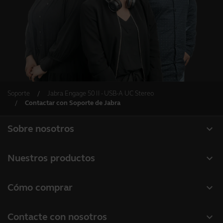
Soporte
Jabra Engage 50 II - USB-A UC Stereo
Contactar con Soporte de Jabra
expand_more
Sobre nosotros
Acerca de Jabra
expand_more
Nuestros productos
Carreras profesionales
Auriculares
expand_more
Cómo comprar
Sostenibilidad
Altavoces manos libres
Localizador de socios
Noticias y notas de prensa
expand_more
Contacte con nosotros
Cámaras de conferencia