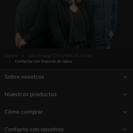
Soporte
Jabra Engage 50 II - USB-C UC Stereo
Contactar con Soporte de Jabra
expand_more
Sobre nosotros
Acerca de Jabra
expand_more
Nuestros productos
Carreras profesionales
Auriculares
expand_more
Cómo comprar
Sostenibilidad
Altavoces manos libres
Localizador de socios
Noticias y notas de prensa
expand_more
Contacte con nosotros
Cámaras de conferencia