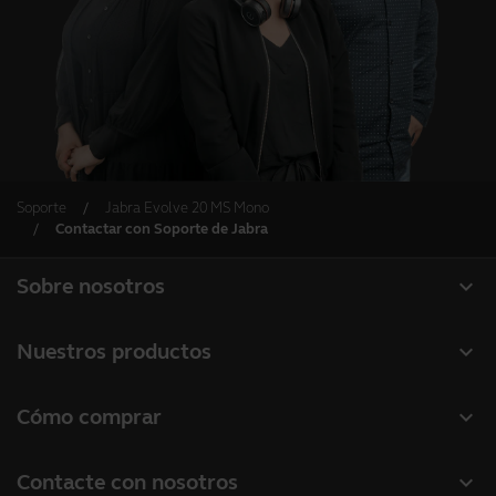
Soporte
Jabra Evolve 20 MS Mono
Contactar con Soporte de Jabra
expand_more
Sobre nosotros
Acerca de Jabra
expand_more
Nuestros productos
Carreras profesionales
Auriculares
expand_more
Cómo comprar
Sostenibilidad
Altavoces manos libres
Localizador de socios
Noticias y notas de prensa
expand_more
Contacte con nosotros
Cámaras de conferencia