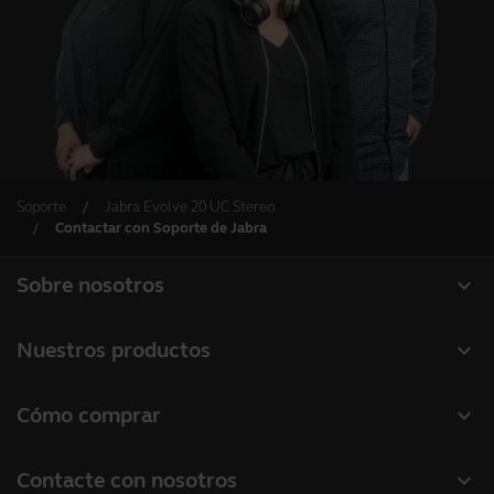
Soporte
Jabra Evolve 20 UC Stereo
Contactar con Soporte de Jabra
expand_more
Sobre nosotros
Acerca de Jabra
expand_more
Nuestros productos
Carreras profesionales
Auriculares
expand_more
Cómo comprar
Sostenibilidad
Altavoces manos libres
Localizador de socios
Noticias y notas de prensa
expand_more
Contacte con nosotros
Cámaras de conferencia