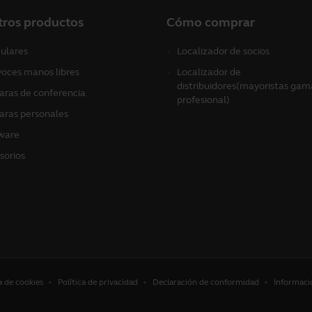
tros productos
Cómo comprar
culares
Localizador de socios
voces manos libres
Localizador de
distribuidores(mayoristas gam
ras de conferencia
profesional)
ras personales
ware
sorios
a de cookies
Política de privacidad
Declaración de conformidad
Informaci