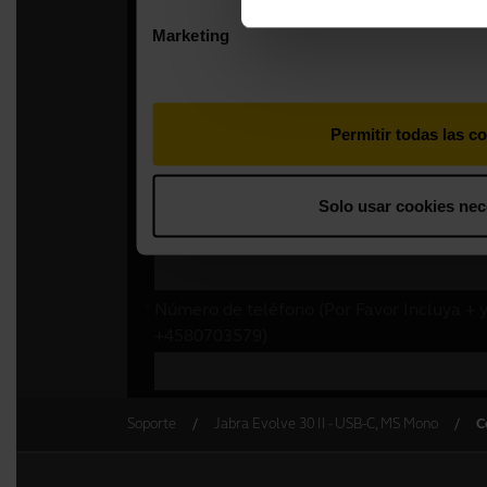
Soporte
Jabra Evolve 30 II - USB-C, MS Mono
C