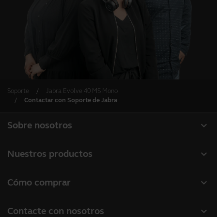
Soporte
Jabra Evolve 40 MS Mono
Contactar con Soporte de Jabra
expand_more
Sobre nosotros
Acerca de Jabra
expand_more
Nuestros productos
Carreras profesionales
Auriculares
expand_more
Cómo comprar
Sostenibilidad
Altavoces manos libres
Localizador de socios
Noticias y notas de prensa
expand_more
Contacte con nosotros
Cámaras de conferencia