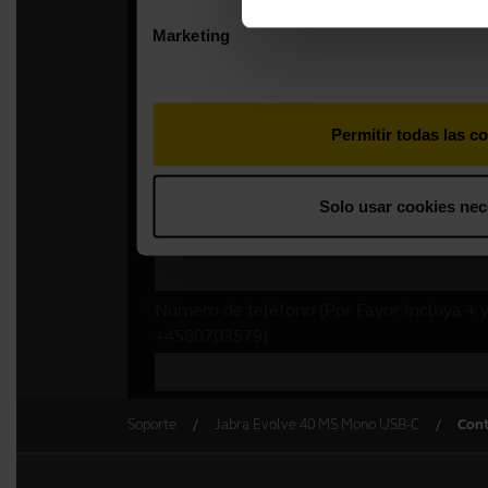
Soporte
Jabra Evolve 40 MS Mono USB-C
Cont