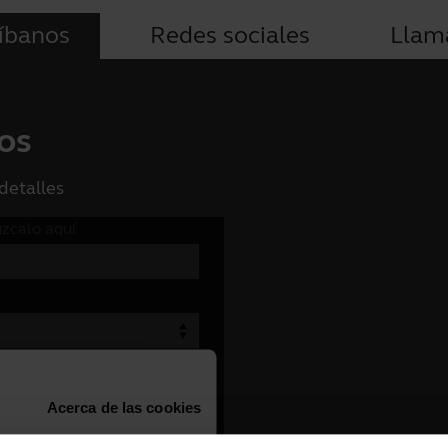
íbanos
Redes sociales
Llam
os
detalles