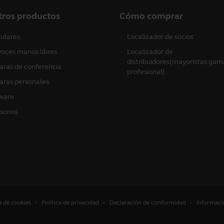
tros productos
Cómo comprar
culares
Localizador de socios
voces manos libres
Localizador de
distribuidores(mayoristas gam
ras de conferencia
profesional)
ras personales
ware
sorios
a de cookies
Política de privacidad
Declaración de conformidad
Informaci