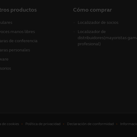
tros productos
Cómo comprar
culares
Localizador de socios
voces manos libres
Localizador de
distribuidores(mayoristas gam
ras de conferencia
profesional)
ras personales
ware
sorios
a de cookies
Política de privacidad
Declaración de conformidad
Informaci