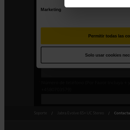
Soporte
Jabra Evolve 65+ UC Stereo
Contacta