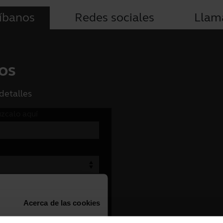
íbanos
Redes sociales
Llam
os
detalles