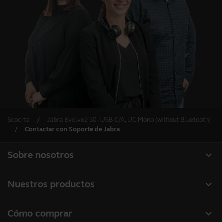
Soporte
Jabra Evolve2 50 - USB-C/A, UC Mono (without Bluetooth)
Contactar con Soporte de Jabra
expand_more
Sobre nosotros
Acerca de Jabra
expand_more
Nuestros productos
Carreras profesionales
Auriculares
expand_more
Cómo comprar
Sostenibilidad