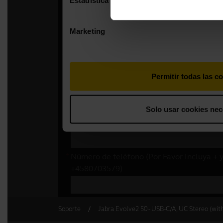
Soporte
Jabra Evolve2 50 - USB-C/A, UC Stereo (wit