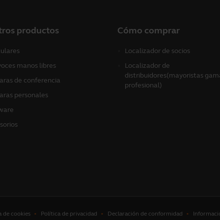
tros productos
Cómo comprar
culares
Localizador de socios
voces manos libres
Localizador de
distribuidores(mayoristas gam
ras de conferencia
profesional)
ras personales
ware
sorios
a de cookies
Política de privacidad
Declaración de conformidad
Informaci