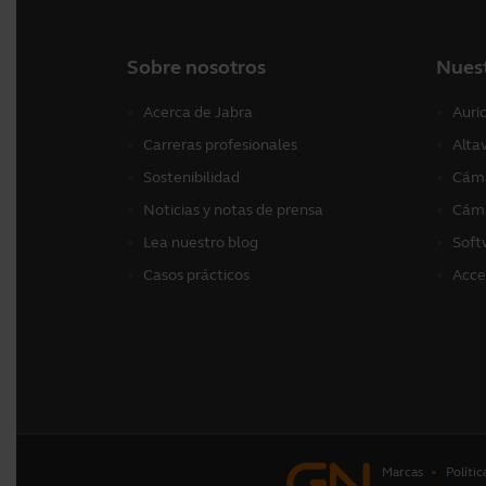
Sobre nosotros
Nues
Acerca de Jabra
Auri
Carreras profesionales
Alta
Sostenibilidad
Cáma
Noticias y notas de prensa
Cáma
Lea nuestro blog
Soft
Casos prácticos
Acce
Marcas
Polític