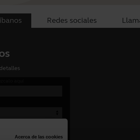
íbanos
Redes sociales
Llam
os
detalles