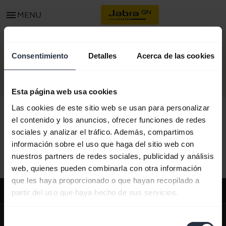
menu
MENU
CONTACTO
Consentimiento
Detalles
Acerca de las cookies
Esta página web usa cookies
Las cookies de este sitio web se usan para personalizar
el contenido y los anuncios, ofrecer funciones de redes
sociales y analizar el tráfico. Además, compartimos
Todo el contenido de soporte
información sobre el uso que haga del sitio web con
nuestros partners de redes sociales, publicidad y análisis
web, quienes pueden combinarla con otra información
que les haya proporcionado o que hayan recopilado a
Soporte
partir del uso que haya hecho de sus servicios.
expand_more
Sobre nosotros
Selección