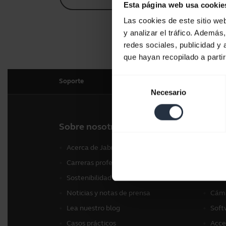
Esta página web usa cookie
Las cookies de este sitio we
y analizar el tráfico. Ademá
redes sociales, publicidad y
que hayan recopilado a parti
Selección
Soporte
Necesario
de
consentimiento
Sobre nosotros
Nues
Acerca de Jabra
Auri
Carreras profesionales
Alta
Sostenibilidad
Cáma
Noticias y notas de prensa
Cáma
Lea nuestro blog
Soft
Casos prácticos
Acce