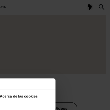
search
ncia
Acerca de las cookies
os de producto
Videos