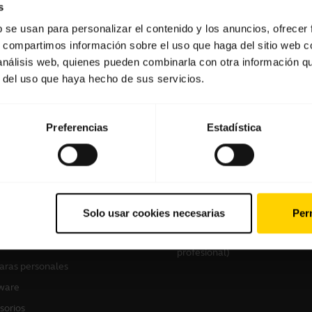
s
b se usan para personalizar el contenido y los anuncios, ofrecer
s, compartimos información sobre el uso que haga del sitio web 
Software y aplicaciones
 análisis web, quienes pueden combinarla con otra información q
r del uso que haya hecho de sus servicios.
Preferencias
Estadística
tros productos
Cómo comprar
culares
Localizador de socios
Solo usar cookies necesarias
Perm
voces manos libres
Localizador de
distribuidores(mayoristas gam
ras de conferencia
profesional)
ras personales
ware
sorios