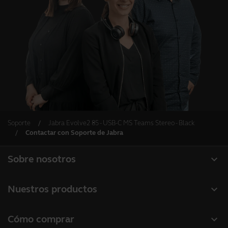
Soporte
Jabra Evolve2 85 - USB-C MS Teams Stereo - Black
Contactar con Soporte de Jabra
expand_more
Sobre nosotros
Acerca de Jabra
expand_more
Nuestros productos
Carreras profesionales
Auriculares
expand_more
Cómo comprar
Sostenibilidad