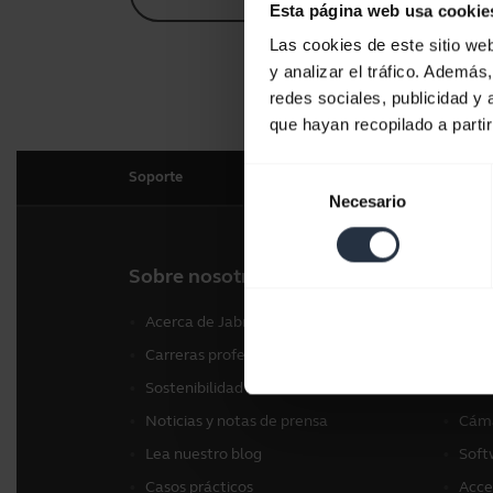
Esta página web usa cookie
Las cookies de este sitio we
y analizar el tráfico. Ademá
redes sociales, publicidad y
que hayan recopilado a parti
Selección
Soporte
Necesario
de
consentimiento
Sobre nosotros
Nues
Acerca de Jabra
Auri
Carreras profesionales
Alta
Sostenibilidad
Cáma
Noticias y notas de prensa
Cáma
Lea nuestro blog
Soft
Casos prácticos
Acce