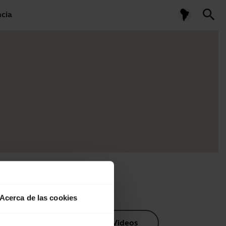
search
ncia
Acerca de las cookies
os de producto
Videos