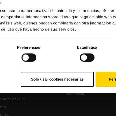
s
b se usan para personalizar el contenido y los anuncios, ofrecer
s, compartimos información sobre el uso que haga del sitio web 
Software y aplicaciones
 análisis web, quienes pueden combinarla con otra información q
r del uso que haya hecho de sus servicios.
Preferencias
Estadística
tros productos
Cómo comprar
culares
Localizador de socios
Solo usar cookies necesarias
Perm
voces manos libres
Localizador de
distribuidores(mayoristas gam
ras de conferencia
profesional)
ras personales
ware
sorios