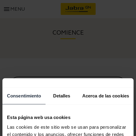
menu
MENU
COMIENCE
Todo el contenido de soporte
Consentimiento
Detalles
Acerca de las cookies
Recursos para comenzar
Esta página web usa cookies
Las cookies de este sitio web se usan para personalizar
Guía de sincronización Bluetooth
el contenido y los anuncios, ofrecer funciones de redes