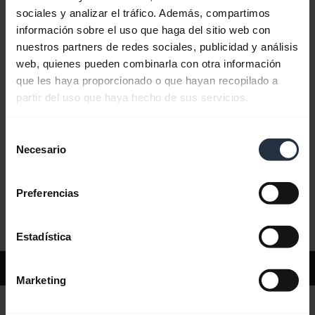
sociales y analizar el tráfico. Además, compartimos
información sobre el uso que haga del sitio web con
Preguntas más frecuentes
nuestros partners de redes sociales, publicidad y análisis
web, quienes pueden combinarla con otra información
que les haya proporcionado o que hayan recopilado a
Documentos de producto
partir del uso que haya hecho de sus servicios.
Selección
Videos
Necesario
de
consentimiento
Preferencias
Software y aplicaciones
Estadística
Soporte
Marketing