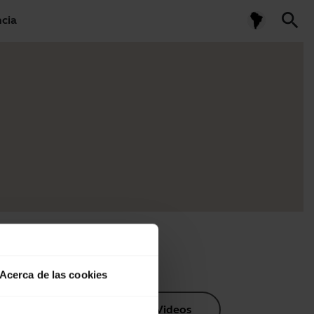
search
ncia
Acerca de las cookies
os de producto
Videos