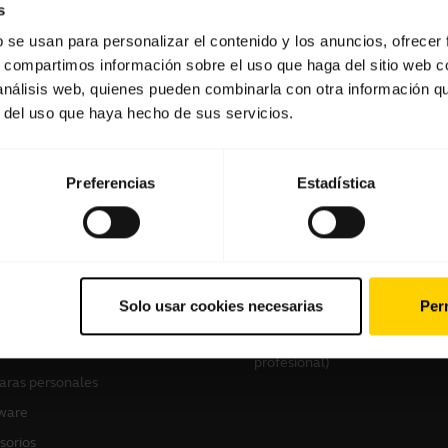
s
b se usan para personalizar el contenido y los anuncios, ofrecer
s, compartimos información sobre el uso que haga del sitio web 
Software y aplicaciones
 análisis web, quienes pueden combinarla con otra información q
r del uso que haya hecho de sus servicios.
Preferencias
Estadística
tros productos
Cómo comprar
culares
Localizador de socios
Solo usar cookies necesarias
Perm
voces manos libres
Localizador de
distribuidores(mayoristas gam
ras de conferencia
profesional)
ras personales
ware
sorios