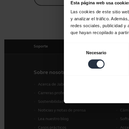
Esta página web usa cookie
Las cookies de este sitio we
y analizar el tráfico. Ademá
redes sociales, publicidad y
que hayan recopilado a parti
Selección
Soporte
Necesario
de
consentimiento
Sobre nosotros
Nues
Acerca de Jabra
Auri
Carreras profesionales
Alta
Sostenibilidad
Cáma
Noticias y notas de prensa
Cáma
Lea nuestro blog
Soft
Casos prácticos
Acce