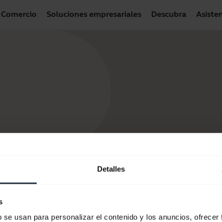
Comercio
Soluciones empresariales
Descubra
Asiste
Detalles
s
b se usan para personalizar el contenido y los anuncios, ofrecer
tros productos
Cómo comprar