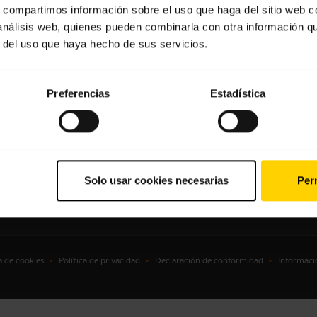
s, compartimos información sobre el uso que haga del sitio web 
culares
Localizador de socios
 análisis web, quienes pueden combinarla con otra información q
r del uso que haya hecho de sus servicios.
voces manos libres
Localizador de
distribuidores(mayoristas gam
ras de conferencia
profesional)
ras personales
Preferencias
Estadística
ware
sorios
Solo usar cookies necesarias
Perm
a de cookies
Política de privacidad
Declaración de conformidad
Informaci