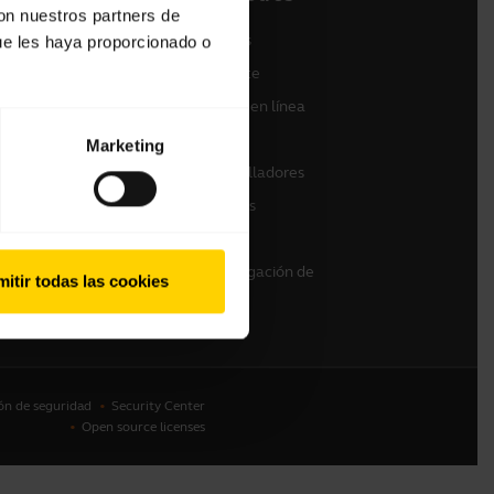
con nuestros partners de
Contactar con ventas
ue les haya proporcionado o
Contactar con Soporte
a
Soporte para tiendas en línea
Registre su producto
Marketing
Programa de desarrolladores
Programa de Partners
Garantía y servicio
Política de descatalogación de
itir todas las cookies
empresarial
ón de seguridad
Security Center
Open source licenses