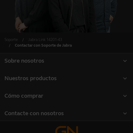
Soporte
Jabra Link 14201-43
Contactar con Soporte de Jabra
expand_more
Sobre nosotros
Acerca de Jabra
expand_more
Nuestros productos
Carreras profesionales
Auriculares
expand_more
Cómo comprar
Sostenibilidad
Altavoces manos libres
Localizador de socios
Noticias y notas de prensa
expand_more
Contacte con nosotros
Cámaras de conferencia
Localizador de distribuidores(mayoristas gama profesional)
Lea nuestro blog
Contactar con ventas
Cámaras personales