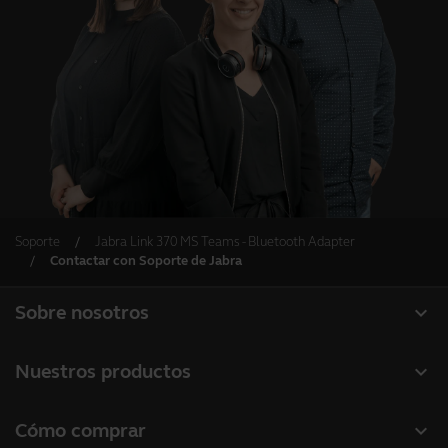
Soporte
Jabra Link 370 MS Teams - Bluetooth Adapter
Contactar con Soporte de Jabra
expand_more
Sobre nosotros
Acerca de Jabra
expand_more
Nuestros productos
Carreras profesionales
Auriculares
expand_more
Cómo comprar
Sostenibilidad