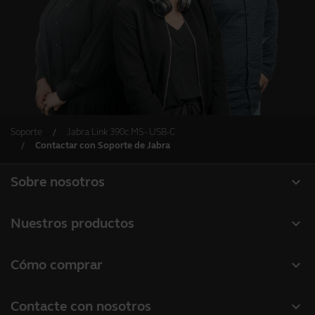
Soporte
Jabra Link 390c MS - USB-C
Contactar con Soporte de Jabra
expand_more
Sobre nosotros
Acerca de Jabra
expand_more
Nuestros productos
Carreras profesionales
Auriculares
expand_more
Cómo comprar
Sostenibilidad
Altavoces manos libres
Localizador de socios
Noticias y notas de prensa
expand_more
Contacte con nosotros
Cámaras de conferencia