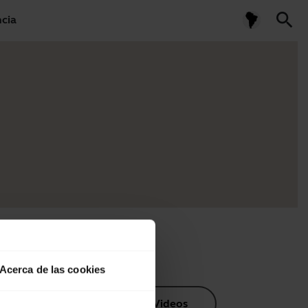
search
ncia
Acerca de las cookies
os de producto
Videos