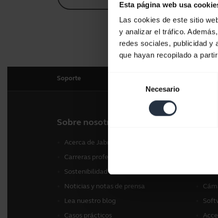
Esta página web usa cookie
Las cookies de este sitio we
y analizar el tráfico. Ademá
redes sociales, publicidad y
que hayan recopilado a parti
Selección
Soporte
Necesario
de
consentimiento
Sobre nosotros
Nues
Acerca de Jabra
Auri
Carreras profesionales
Alta
Sostenibilidad
Cáma
Noticias y notas de prensa
Cáma
Lea nuestro blog
Soft
Casos prácticos
Acce