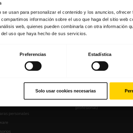
s
b se usan para personalizar el contenido y los anuncios, ofrecer
s, compartimos información sobre el uso que haga del sitio web 
Software y aplicaciones
 análisis web, quienes pueden combinarla con otra información q
r del uso que haya hecho de sus servicios.
Preferencias
Estadística
tros productos
Cómo comprar
culares
Localizador de socios
Solo usar cookies necesarias
Perm
voces manos libres
Localizador de
distribuidores(mayoristas gam
ras de conferencia
profesional)
ras personales
ware
sorios