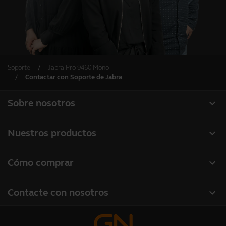
Soporte
Jabra Pro 9460 Mono
Contactar con Soporte de Jabra
expand_more
Sobre nosotros
Acerca de Jabra
expand_more
Nuestros productos
Carreras profesionales
Auriculares
expand_more
Cómo comprar
Sostenibilidad
Altavoces manos libres
Localizador de socios
Noticias y notas de prensa
expand_more
Contacte con nosotros
Cámaras de conferencia
Localizador de distribuidores(mayoristas gama profesional)
Lea nuestro blog
Contactar con ventas
Cámaras personales