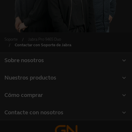
Soporte
Jabra Pro 9465 Duo
Contactar con Soporte de Jabra
expand_more
Sobre nosotros
Acerca de Jabra
expand_more
Nuestros productos
Carreras profesionales
Auriculares
expand_more
Cómo comprar
Sostenibilidad
Altavoces manos libres
Localizador de socios
Noticias y notas de prensa
expand_more
Contacte con nosotros
Cámaras de conferencia
Localizador de distribuidores(mayoristas gama profesional)
Lea nuestro blog
Contactar con ventas
Cámaras personales