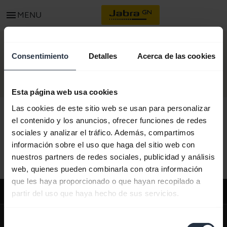
menu
MENU
CONTACTO
Consentimiento
Detalles
Acerca de las cookies
Esta página web usa cookies
Las cookies de este sitio web se usan para personalizar
el contenido y los anuncios, ofrecer funciones de redes
sociales y analizar el tráfico. Además, compartimos
Todo el contenido de soporte
información sobre el uso que haga del sitio web con
nuestros partners de redes sociales, publicidad y análisis
web, quienes pueden combinarla con otra información
que les haya proporcionado o que hayan recopilado a
Soporte
partir del uso que haya hecho de sus servicios.
expand_more
Sobre nosotros
Selección