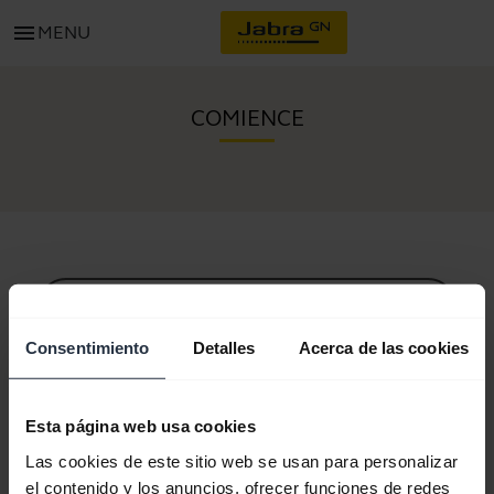
menu
MENU
COMIENCE
Todo el contenido de soporte
Consentimiento
Detalles
Acerca de las cookies
Recursos para comenzar
Esta página web usa cookies
Las cookies de este sitio web se usan para personalizar
Guía de sincronización Bluetooth
el contenido y los anuncios, ofrecer funciones de redes