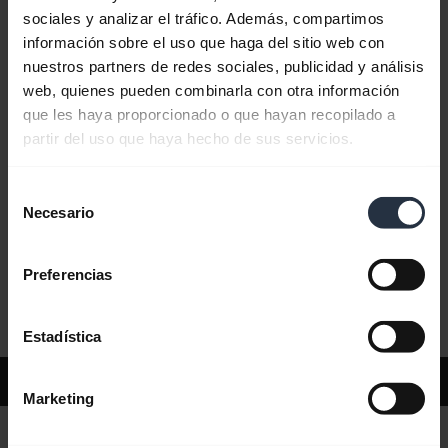
sociales y analizar el tráfico. Además, compartimos
información sobre el uso que haga del sitio web con
Preguntas más frecuentes
nuestros partners de redes sociales, publicidad y análisis
web, quienes pueden combinarla con otra información
que les haya proporcionado o que hayan recopilado a
Documentos de producto
partir del uso que haya hecho de sus servicios.
Selección
Videos
Necesario
de
consentimiento
Preferencias
Software y aplicaciones
Estadística
Soporte
Marketing