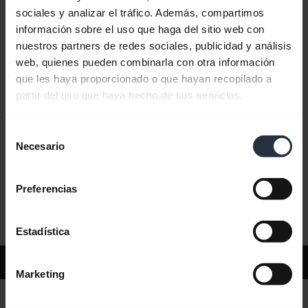
sociales y analizar el tráfico. Además, compartimos
información sobre el uso que haga del sitio web con
Preguntas más frecuentes
nuestros partners de redes sociales, publicidad y análisis
web, quienes pueden combinarla con otra información
que les haya proporcionado o que hayan recopilado a
Documentos de producto
partir del uso que haya hecho de sus servicios.
Selección
Videos
Necesario
de
consentimiento
Preferencias
Software y aplicaciones
Estadística
Soporte
Marketing