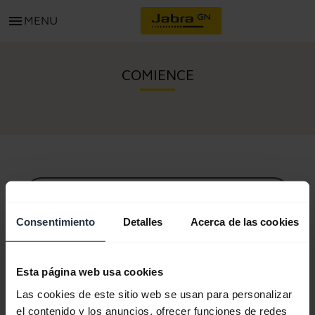
menu
MENU
COMIENCE
Todo el contenido de soporte
Consentimiento
Detalles
Acerca de las cookies
Recursos para comenzar
Esta página web usa cookies
Las cookies de este sitio web se usan para personalizar
Guía de sincronización Bluetooth
el contenido y los anuncios, ofrecer funciones de redes