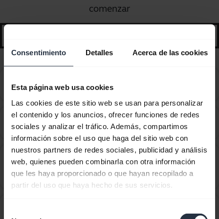
comenzar
search
Consentimiento
Detalles
Acerca de las cookies
¿Cómo consigo que mi Jabra Sport Pace se ajuste
chevron_right
Esta página web usa cookies
correctamente?
Las cookies de este sitio web se usan para personalizar
el contenido y los anuncios, ofrecer funciones de redes
¿Cómo emparejo mi Jabra Sport Pace Wireless con
chevron_right
sociales y analizar el tráfico. Además, compartimos
mi dispositivo móvil?
información sobre el uso que haga del sitio web con
nuestros partners de redes sociales, publicidad y análisis
¿Cómo puedo actualizar el firmware o cambiar el
web, quienes pueden combinarla con otra información
idioma en mi dispositivo Jabra usando el Asistente de
chevron_right
que les haya proporcionado o que hayan recopilado a
actualización de firmware?
partir del uso que haya hecho de sus servicios.
¿Cómo puedo obtener accesorios para mi dispositivo
chevron_right
Selección
Jabra?